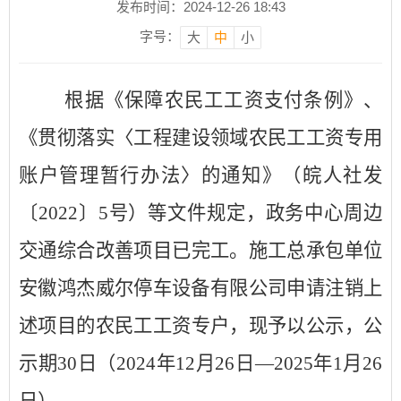
发布时间：2024-12-26 18:43
字号：
大
中
小
根据《
保障农民工工资支付条例
》
、
《贯彻落实
〈工程建设领域
农民工工资专用
账户管理暂行办法
〉
的通知》
（皖人社
发
〔
2022〕
5
号）
等文件
规定，政务中心周边
交通综合改善项目已
完工
。施工
总承包单
位
安徽鸿杰威尔停车设备有限公司申请注
销上
述
项目的农民工工资专户，现予以公示，公
示期
30日（2024年12月26日—2025年1月26
日）。