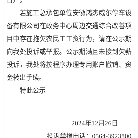
若施工
总承包
单位安徽鸿杰威尔停车设
备有限公司在政务中心周边交通综合改善项
目中
存在
拖欠农民工工资行为，请在公示期
向我处
投诉或
举报。公示期满
且
未接到欠薪
投诉，我处将
按程序办理专用账户撤销、资
金转出手续。
特此公示
2024年12月26日
投诉
举报
电话：
0564-3923800